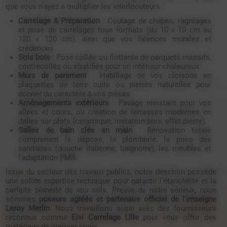
que vous n'ayez à multiplier les interlocuteurs :
Carrelage & Préparation
: Coulage de chapes, ragréages
et pose de carrelages tous formats (du 10 x 10 cm au
120 x 120 cm), ainsi que vos faïences murales et
crédences.
Sols bois
: Pose collée ou flottante de parquets massifs,
contrecollés ou stratifiés pour un intérieur chaleureux.
Murs de parement
: Habillage de vos cloisons en
plaquettes de terre cuite ou pierres naturelles pour
donner du caractère à vos pièces.
Aménagements extérieurs
: Pavage résistant pour vos
allées et cours, ou création de terrasses modernes en
dalles sur plots (céramique, imitation bois, effet pierre).
Salles de bain clés en main
: Rénovation totale
comprenant la dépose, la plomberie, la pose des
sanitaires (douche italienne, baignoire), les meubles et
l'adaptation PMR.
Issue du secteur des travaux publics, notre direction possède
une solide expertise technique pour garantir l'étanchéité et la
parfaite planéité de vos sols. Preuve de notre sérieux, nous
sommes
poseurs agréés et partenaire officiel de l'enseigne
Leroy Merlin
. Nous travaillons aussi avec des fournisseurs
reconnus comme
Eivi Carrelage Lille
pour vous offrir des
matériaux de premier choix.