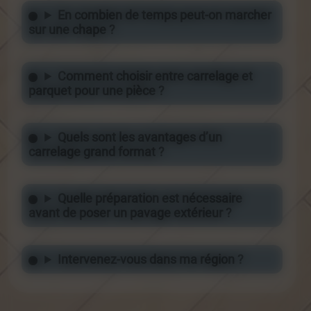
En combien de temps peut-on marcher
sur une chape ?
Comment choisir entre carrelage et
parquet pour une pièce ?
Quels sont les avantages d’un
carrelage grand format ?
Quelle préparation est nécessaire
avant de poser un pavage extérieur ?
Intervenez-vous dans ma région ?