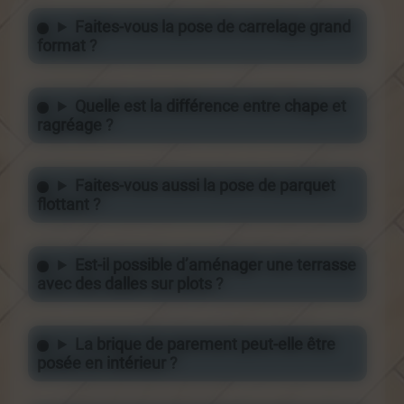
Faites-vous la pose de carrelage grand
format ?
Quelle est la différence entre chape et
ragréage ?
Faites-vous aussi la pose de parquet
flottant ?
Est-il possible d’aménager une terrasse
avec des dalles sur plots ?
La brique de parement peut-elle être
posée en intérieur ?