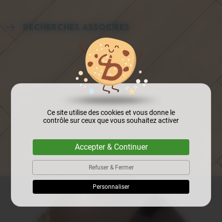
Recherches associées
Carreleur Arras
Carreleur Lens
Carreleur Liévin
Carreleur Béthune
Carreleur Carvin
Carreleur Avion
Carreleur Harnes
Carreleur Bully-les-Mines
Carreleur Nœux-les-Mines
Pavage et dallage Arras
Pavage et dallage Lens
Pavage et dallage Liévin
PAREMENT
Pavage et dallage Béthune
Pavage et dallage Carvin
Ce site utilise des cookies et vous donne le
Pavage et dallage Avion
Pavage et dallage Harnes
contrôle sur ceux que vous souhaitez activer
Pavage et dallage Bully-les-Mines
Pavage et dallage Nœux-les-Mines
Parquet Arras
Accepter & Continuer
Parquet Lens
Parquet Liévin
Parquet Béthune
Parquet Carvin
Parquet Avion
Parquet Harnes
Refuser & Fermer
Parquet Bully-les-Mines
Parquet Nœux-les-Mines
Personnaliser