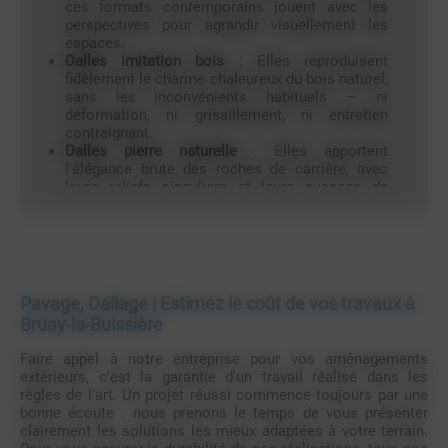
ces formats contemporains jouent avec les
perspectives pour agrandir visuellement les
espaces.
Dalles imitation bois
: Elles reproduisent
fidèlement le charme chaleureux du bois naturel,
sans les inconvénients habituels — ni
déformation, ni grisaillement, ni entretien
contraignant.
Dalles pierre naturelle
: Elles apportent
l'élégance brute des roches de carrière, avec
leurs reliefs singuliers et leurs nuances de
couleurs uniques.
Dalles décoratives
: Pour une esthétique sur
mesure, elles se déclinent en plusieurs univers
visuels — béton épuré, marbre veiné, pierre
structurée ou sable minéral.
Pavage, Dallage | Estimez le coût de vos travaux à
Le système de plots réglables en hauteur assure un
Bruay-la-Buissière
drainage naturel immédiat par les joints ouverts, et
ménage sous la dalle un espace technique discret où
Faire appel à notre entreprise pour vos aménagements
câblages et conduites d'eau circulent librement, hors
extérieurs, c'est la garantie d'un travail réalisé dans les
de vue.
règles de l'art. Un projet réussi commence toujours par une
bonne écoute : nous prenons le temps de vous présenter
clairement les solutions les mieux adaptées à votre terrain.