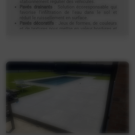
stationnement régulier des véhicules.
Pavés drainants
: Solution écoresponsable qui
favorise l'infiltration de l'eau dans le sol et
réduit le ruissellement en surface.
Pavés décoratifs
: Jeux de formes, de couleurs
et de textures pour mettre en valeur bordures et
cours avec élégance.
Qu'il s'agisse de supporter des charges lourdes ou de
tracer un chemin à travers le jardin, chaque ouvrage
de pavage allie esthétique et robustesse à toute
épreuve.