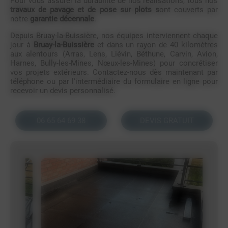
Pour vous assurer la durabilité de nos réalisations, tous nos
travaux de pavage et de pose sur plots s
ont couverts par
notre
garantie décennale
.
Depuis Bruay-la-Buissière, nos équipes interviennent chaque
jour à
Bruay-la-Buissière
et dans un rayon de 40 kilomètres
aux alentours (Arras, Lens, Liévin, Béthune, Carvin, Avion,
Harnes, Bully-les-Mines, Nœux-les-Mines) pour concrétiser
vos projets extérieurs. Contactez-nous dès maintenant par
téléphone ou par l'intermédiaire du formulaire en ligne pour
recevoir un devis personnalisé.
06 65 64 69 38
DEVIS GRATUIT